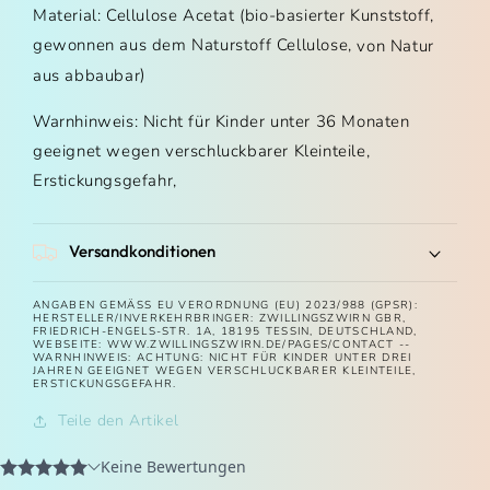
Material: Cellulose Acetat (bio-basierter Kunststoff,
gewonnen aus dem Naturstoff Cellulose,
von Natur
)
aus abbaubar
Warnhinweis: Nicht für Kinder unter 36 Monaten
geeignet wegen verschluckbarer Kleinteile,
Erstickungsgefahr,
Versandkonditionen
ANGABEN GEMÄSS EU VERORDNUNG (EU) 2023/988 (GPSR): H
ERSTELLER/INVERKEHRBRINGER: ZWILLINGSZWIRN GBR, F
RIEDRICH-ENGELS-STR. 1A, 18195 TESSIN, DEUTSCHLAND, W
EBSEITE: WWW.ZWILLINGSZWIRN.DE/PAGES/CONTACT -- W
ARNHINWEIS: ACHTUNG: NICHT FÜR KINDER UNTER DREI J
AHREN GEEIGNET WEGEN VERSCHLUCKBARER KLEINTEILE, E
RSTICKUNGSGEFAHR.
Teile den Artikel