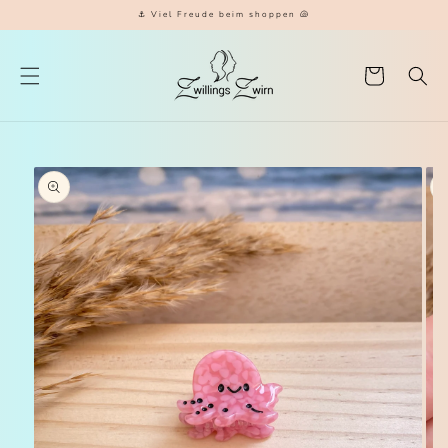
⚓️ Viel Freude beim shoppen 🐚
REKT ZUM INHALT
Warenkorb
KTINFORMATIONEN SPRINGEN