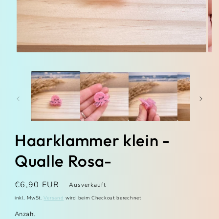
Medien 1 in Modal öffnen
Med
Haarklammer klein -
Qualle Rosa-
Normaler Preis
€6,90 EUR
Ausverkauft
inkl. MwSt.
wird beim Checkout berechnet
Versand
Anzahl