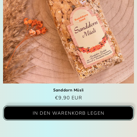
Sanddorn Müsli
Normaler Preis
€9,90 EUR
IN DEN WARENKORB LEGEN