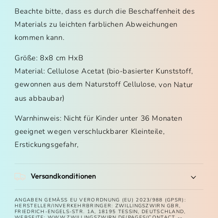
Beachte bitte, dass es durch die Beschaffenheit des
Materials zu leichten farblichen Abweichungen
kommen kann.
Größe: 8x8 cm HxB
Material: Cellulose Acetat (bio-basierter Kunststoff,
gewonnen aus dem Naturstoff Cellulose,
von Natur
)
aus abbaubar
Warnhinweis: Nicht für Kinder unter 36 Monaten
geeignet wegen verschluckbarer Kleinteile,
Erstickungsgefahr,
Versandkonditionen
ANGABEN GEMÄSS EU VERORDNUNG (EU) 2023/988 (GPSR): H
ERSTELLER/INVERKEHRBRINGER: ZWILLINGSZWIRN GBR, F
RIEDRICH-ENGELS-STR. 1A, 18195 TESSIN, DEUTSCHLAND, W
EBSEITE: WWW.ZWILLINGSZWIRN.DE/PAGES/CONTACT -- W