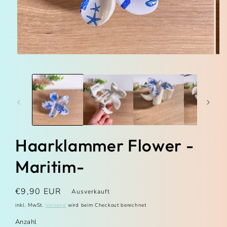
Medien 1 in Modal öffnen
Med
Haarklammer Flower -
Maritim-
Normaler Preis
€9,90 EUR
Ausverkauft
inkl. MwSt.
wird beim Checkout berechnet
Versand
Anzahl